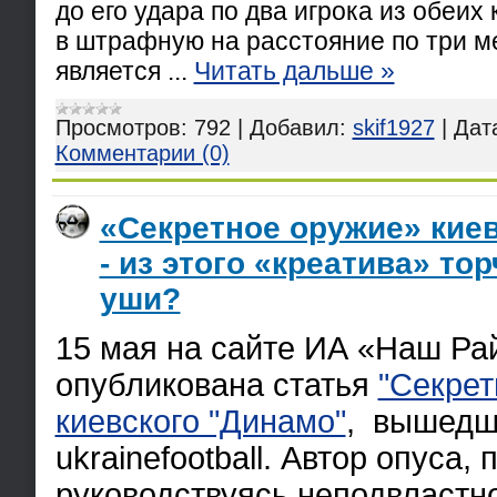
до его удара по два игрока из обеих
в штрафную на расстояние по три м
является
...
Читать дальше »
Просмотров:
792
|
Добавил:
skif1927
|
Дат
Комментарии (0)
«Секретное оружие» кие
- из этого «креатива» то
уши?
15 мая на сайте ИА «Наш Ра
опубликована статья
"Секрет
киевского "Динамо"
, вышедш
ukrainefootball. Автор опуса,
руководствуясь неподвластн