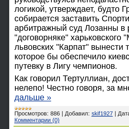
логикой, утверждает, будто Г
собирается заставить Спорт
арбитражный суд Лозанны в 
"договорняке" харьковского 
львовских "Карпат" вынести 
которое бы обеспечило киев
путевку в Лигу чемпионов.
Как говорил Тертуллиан, дос
нелепо! Честно говоря, за м
дальше »
Просмотров:
886
|
Добавил:
skif1927
|
Дат
Комментарии (0)