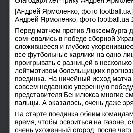
благодаря хет-трику Андрея Ярмолен
[Андрей Ярмоленко, фото football.ua]
Андрей Ярмоленко, фото football.ua 
Перед матчем против Люксембурга д
сомневались в победе сборной Укра
сложившееся и глубоко укоренившее
все футбольные карлики на одно ли
проигрывать с разницей в несколько
лейтмотивом болельщицких прогнозо
поединка. На ничейный исход матча
совсем недавнюю уверенную победу 
представителя Бенилюкса многие см
пальцы. А оказалось, очень даже зря
На старте поединка обеим команда
время, чтобы освоиться на газоне, 
очень ухоженный огород, после чего