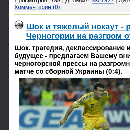
Просмотров:
798
|
Добавил:
skif1927
|
Дат
Комментарии (0)
Шок и тяжелый нокаут - 
Черногории на разгром о
Шок, трагедия, деклассирование 
будущее - предлагаем Вашему в
черногорской прессы на разгромн
матче со сборной Украины (0:4).