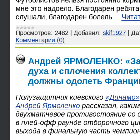
Футболистов нельзя постоянно корм
мне это надоело. Благодарен ребята
слушали, благодарен болель
...
Чита
Просмотров:
2482
|
Добавил:
skif1927
|
Да
Комментарии (0)
Андрей ЯРМОЛЕНКО: «За
духа и сплочения колле
должны одолеть Франц
Полузащитник киевского
«Динамо»
Андрей Ярмоленко
рассказал, каки
двухматчевое противостояние со 
в плей-офф раунде отборочного ц
выхода в финальную часть чемпио