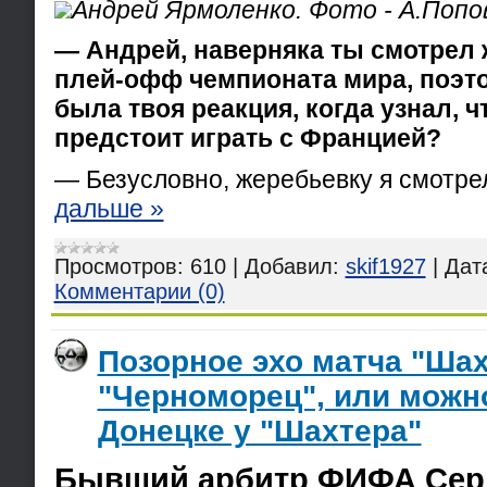
Андрей Ярмоленко. Фото - А.Попо
— Андрей, наверняка ты смотрел 
плей-офф чемпионата мира, поэто
была твоя реакция, когда узнал, 
предстоит играть с Францией?
— Безусловно, жеребьевку я смотре
дальше »
Просмотров:
610
|
Добавил:
skif1927
|
Дат
Комментарии (0)
Позорное эхо матча "Шах
"Черноморец", или можн
Донецке у "Шахтера"
Бывший арбитр ФИФА Сер